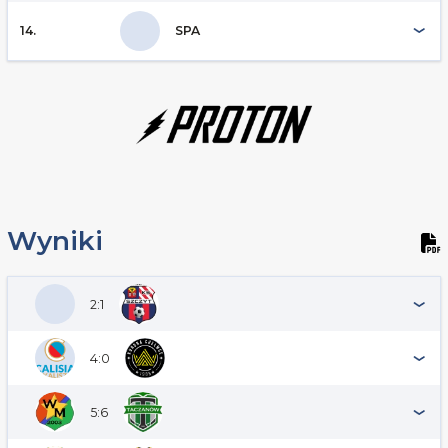
14.
SPA
Wyniki
2:1
4:0
5:6