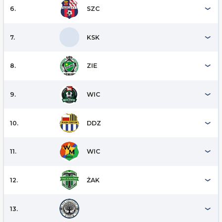
6.
SZC
7.
KSK
8.
ZIE
9.
WIC
10.
DDZ
11.
WIC
12.
ŻAK
13.