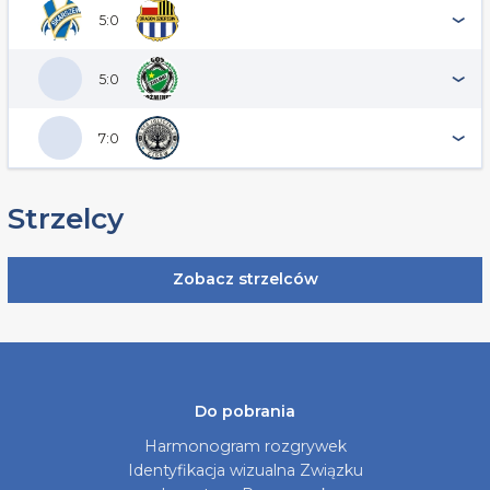
5:0
5:0
7:0
Strzelcy
Zobacz strzelców
Do pobrania
Harmonogram rozgrywek
Identyfikacja wizualna Związku