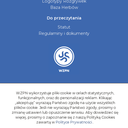
Logotypy Rozgrywek
Baza Herbów
Do przeczytania
Statut
Regulaminy i dokumenty
Aktualności
WZPN wykorzystuje pliki cookie w celach statystycznych,
Galerie zdjęć
funkcjonalnych, oraz do personalizacji reklam. Klikając
Kontakt
„akceptuję” wyrażają Państwo zgodę na użycie wszystkich
plików cookie. Jeśli nie wyrażają Państwo zgody, prosimy o
Kadry Regionów
zmianę ustawień lub opuszczenie serwisu. Aby dowiedzieć się
więcej, prosimy o zapoznanie się z naszą Polityką Cookies
Program Grantowy
zawartą w
Polityce Prywatności.
.
Dziewczyny do Piłki