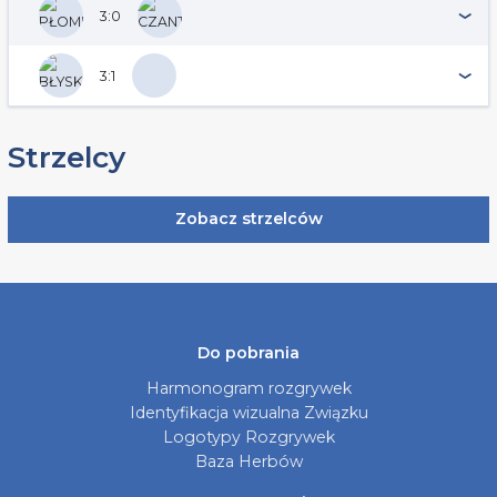
3:0
3:1
Strzelcy
Zobacz strzelców
Do pobrania
Harmonogram rozgrywek
Identyfikacja wizualna Związku
Logotypy Rozgrywek
Baza Herbów