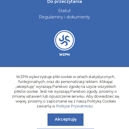
Do przeczytania
Statut
Regulaminy i dokumenty
Aktualności
WZPN wykorzystuje pliki cookie w celach statystycznych,
Galerie zdjęć
funkcjonalnych, oraz do personalizacji reklam. Klikając
Kontakt
„akceptuję” wyrażają Państwo zgodę na użycie wszystkich
plików cookie. Jeśli nie wyrażają Państwo zgody, prosimy o
Kadry Regionów
zmianę ustawień lub opuszczenie serwisu. Aby dowiedzieć się
więcej, prosimy o zapoznanie się z naszą Polityką Cookies
Program Grantowy
zawartą w
Polityce Prywatności.
.
Dziewczyny do Piłki
Akceptuję