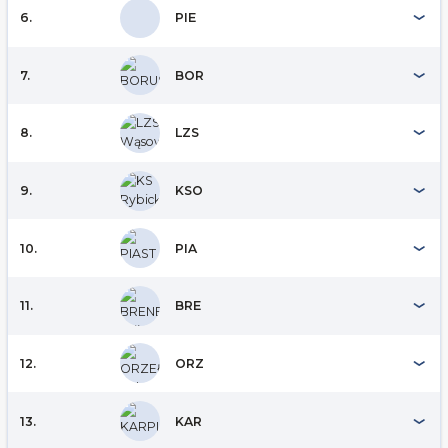
6.
PIE
7.
BOR
8.
LZS
9.
KSO
10.
PIA
11.
BRE
12.
ORZ
13.
KAR