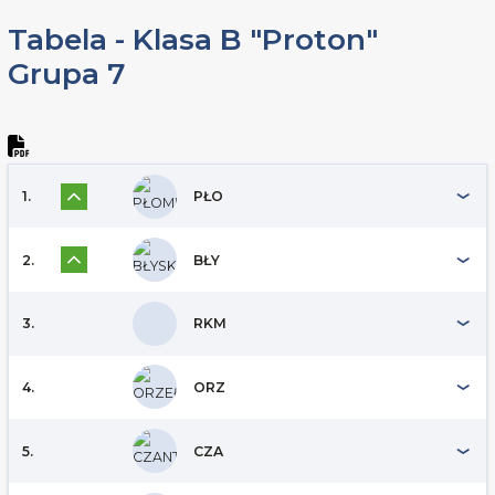
Tabela - Klasa B "Proton"
Grupa 7
1.
PŁO
2.
BŁY
3.
RKM
4.
ORZ
5.
CZA