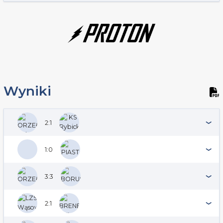
Wyniki
2:1
1:0
3:3
2:1