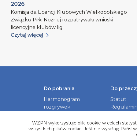
2026
Komisja ds. Licencji Klubowych Wielkopolskiego
Związku Piłki Nożnej rozpatrywała wnioski
licencyjne klubów lig
Czytaj więcej
Do pobrania
Do przecz
Harmonogram
Statut
rozgrywek
Regulamin
Identyfikacja wizualna
dokument
Związku
WZPN wykorzystuje pliki cookie w celach statysty
wszystkich plików cookie. Jeśli nie wyrażają Pańs
Logotypy Rozgrywek