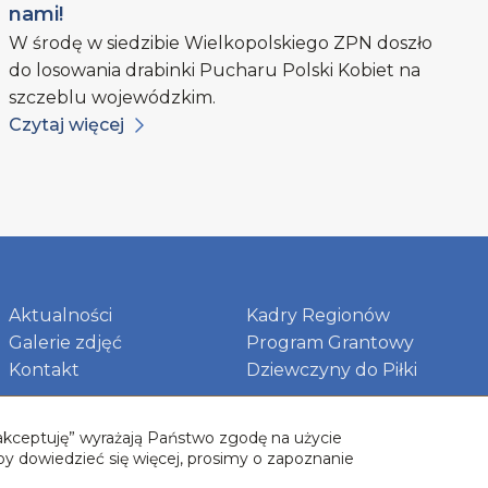
nami!
W środę w siedzibie Wielkopolskiego ZPN doszło
do losowania drabinki Pucharu Polski Kobiet na
szczeblu wojewódzkim.
Czytaj więcej
Aktualności
Kadry Regionów
Galerie zdjęć
Program Grantowy
Kontakt
Dziewczyny do Piłki
 „akceptuję” wyrażają Państwo zgodę na użycie
by dowiedzieć się więcej, prosimy o zapoznanie