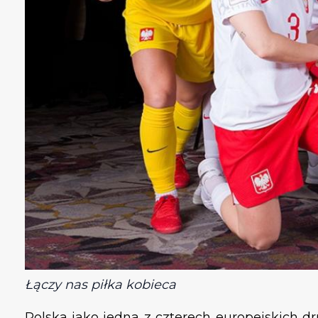
Łączy nas piłka kobieca
Polska jako jedna z czterech europejskich d