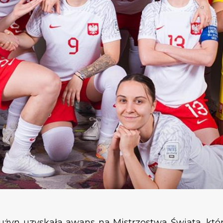
rużyn uzyskała awans na Mistrzostwa Świata, któr