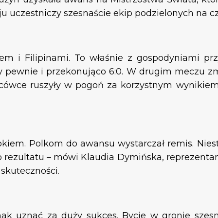
ju uczestniczy szesnaście ekip podzielonych na cz
kiem i Filipinami. To właśnie z gospodyniami p
y pewnie i przekonująco 6:0. W drugim meczu zmi
ńcówce ruszyły w pogoń za korzystnym wynikiem.
iem. Polkom do awansu wystarczał remis. Nieste
 rezultatu – mówi Klaudia Dymińska, reprezentantk
skuteczności.
nak uznać za duży sukces. Bycie w gronie szesn