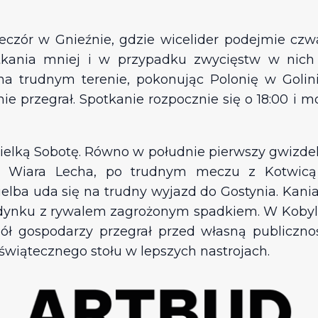
czór w Gnieźnie, gdzie wicelider podejmie czwa
kania mniej i w przypadku zwycięstw w nich z
 na trudnym terenie, pokonując Polonię w Goli
ie przegrał. Spotkanie rozpocznie się o 18:00 i 
ielką Sobotę. Równo w południe pierwszy gwizdek
iu Wiara Lecha, po trudnym meczu z Kotwicą
ba uda się na trudny wyjazd do Gostynia. Kania p
edynku z rywalem zagrożonym spadkiem. W Kobyl
gospodarzy przegrał przed własną publiczności
 świątecznego stołu w lepszych nastrojach.