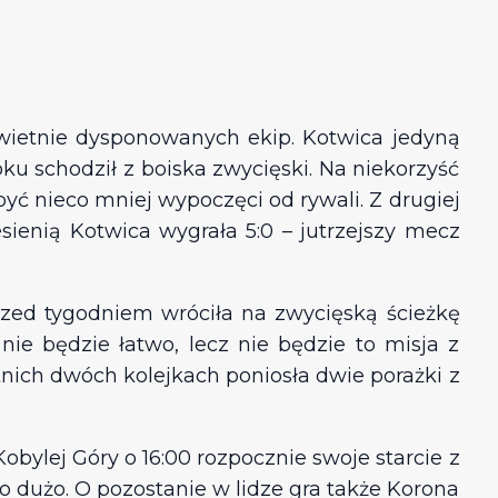
wietnie dysponowanych ekip. Kotwica jedyną
u schodził z boiska zwycięski. Na niekorzyść
być nieco mniej wypoczęci od rywali. Z drugiej
sienią Kotwica wygrała 5:0 – jutrzejszy mecz
rzed tygodniem wróciła na zwycięską ścieżkę
e będzie łatwo, lecz nie będzie to misja z
nich dwóch kolejkach poniosła dwie porażki z
bylej Góry o 16:00 rozpocznie swoje starcie z
 dużo. O pozostanie w lidze gra także Korona