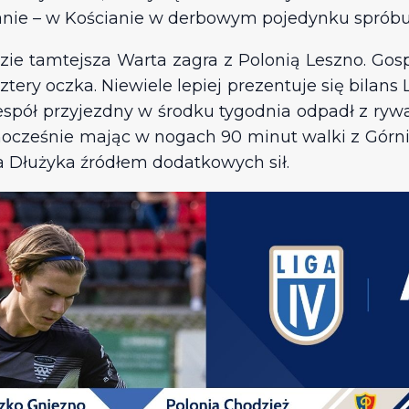
anie – w Kościanie w derbowym pojedynku spróbu
ie tamtejsza Warta zagra z Polonią Leszno. Gosp
ry oczka. Niewiele lepiej prezentuje się bilans 
espół przyjezdny w środku tygodnia odpadł z rywa
nocześnie mając w nogach 90 minut walki z Górnik
 Dłużyka źródłem dodatkowych sił.