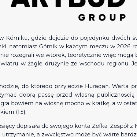
 w Kórniku, gdzie dojdzie do pojedynku dwóch ś
ki, natomiast Górnik w każdym meczu w 2026 rok
nie rozegrali we wtorek, teoretycznie więc mogą 
wiatru w żagle drużynie ze wschodu regionu. Je
odzie, do którego przyjedzie Huragan. Warta p
mać dobrą passę przed własną publicznością ni
gra bowiem na wiosnę mocno w kratkę, a w ostat
iem (1:5).
ięcy dopisała do swojego konta Zefka. Zespół z Ko
o utrzymanie, a zwycięstwo może być warte bardzo