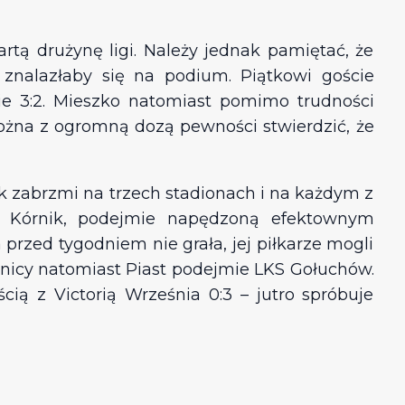
rtą drużynę ligi. Należy jednak pamiętać, że
nalazłaby się na podium. Piątkowi goście
nie 3:2. Mieszko natomiast pomimo trudności
można z ogromną dozą pewności stwierdzić, że
 zabrzmi na trzech stadionach i na każdym z
 Kórnik, podejmie napędzoną efektownym
rzed tygodniem nie grała, jej piłkarze mogli
nicy natomiast Piast podejmie LKS Gołuchów.
ą z Victorią Września 0:3 – jutro spróbuje