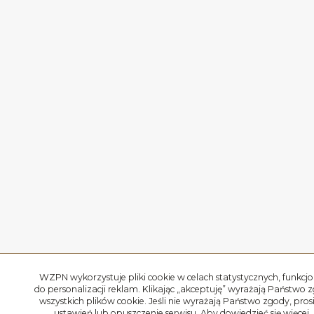
WZPN wykorzystuje pliki cookie w celach statystycznych, funkcjo
do personalizacji reklam. Klikając „akceptuję” wyrażają Państwo 
wszystkich plików cookie. Jeśli nie wyrażają Państwo zgody, pro
ustawień lub opuszczenie serwisu. Aby dowiedzieć się więcej,