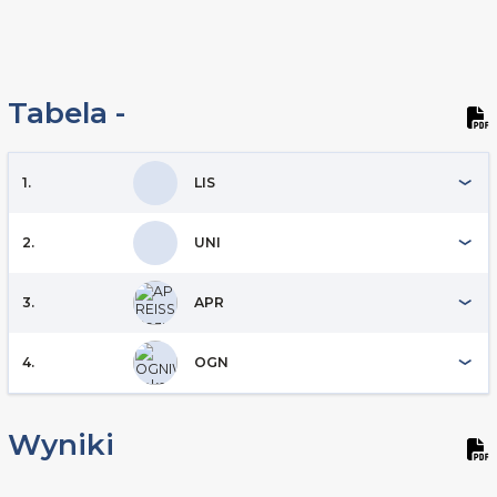
Tabela -
1.
LIS
2.
UNI
3.
APR
4.
OGN
Wyniki