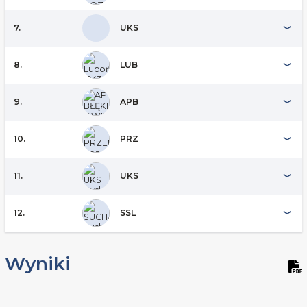
7.
UKS
8.
LUB
9.
APB
10.
PRZ
11.
UKS
12.
SSL
Wyniki