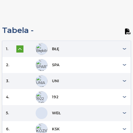
Tabela -
1.
BŁĘ
2.
SPA
3.
UNI
4.
192
5.
WEŁ
6.
KSK