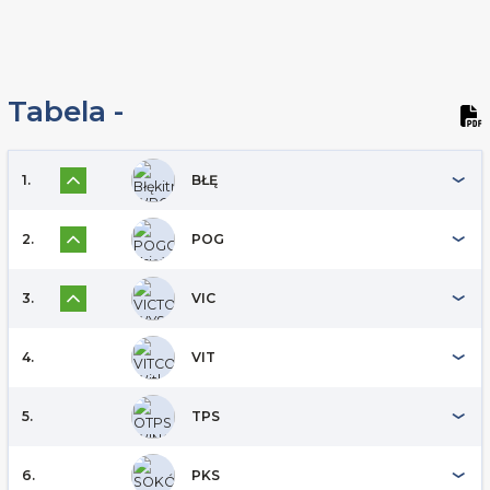
Tabela -
1.
BŁĘ
2.
POG
3.
VIC
4.
VIT
5.
TPS
6.
PKS