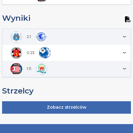
Wyniki
2:1
0:23
1:11
Strzelcy
Zobacz strzelców