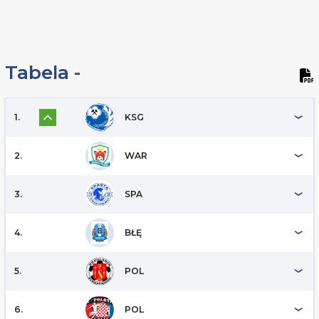
Tabela -
1.
KSG
2.
WAR
3.
SPA
4.
BŁĘ
5.
POL
6.
POL