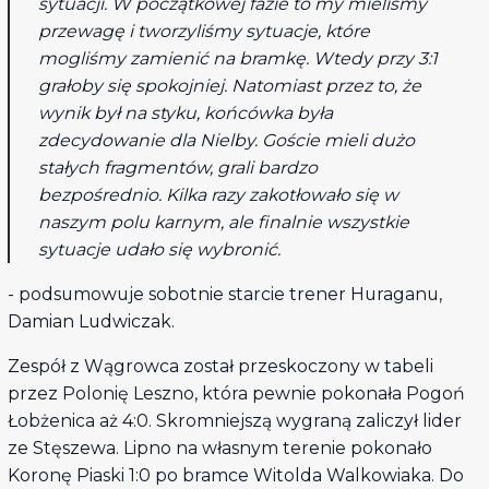
sytuacji. W początkowej fazie to my mieliśmy
przewagę i tworzyliśmy sytuacje, które
mogliśmy zamienić na bramkę. Wtedy przy 3:1
grałoby się spokojniej. Natomiast przez to, że
wynik był na styku, końcówka była
zdecydowanie dla Nielby. Goście mieli dużo
stałych fragmentów, grali bardzo
bezpośrednio. Kilka razy zakotłowało się w
naszym polu karnym, ale finalnie wszystkie
sytuacje udało się wybronić.
- podsumowuje sobotnie starcie trener Huraganu,
Damian Ludwiczak.
Zespół z Wągrowca został przeskoczony w tabeli
przez Polonię Leszno, która pewnie pokonała Pogoń
Łobżenica aż 4:0. Skromniejszą wygraną zaliczył lider
ze Stęszewa. Lipno na własnym terenie pokonało
Koronę Piaski 1:0 po bramce Witolda Walkowiaka. Do