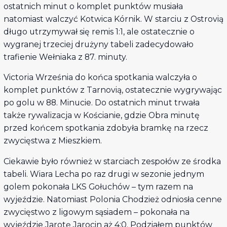
ostatnich minut o komplet punktów musiała
natomiast walczyć Kotwica Kórnik. W starciu z Ostrovią
długo utrzymywał się remis 1:1, ale ostatecznie o
wygranej trzeciej drużyny tabeli zadecydowało
trafienie Wełniaka z 87. minuty.
Victoria Września do końca spotkania walczyła o
komplet punktów z Tarnovią, ostatecznie wygrywając
po golu w 88. Minucie. Do ostatnich minut trwała
także rywalizacja w Kościanie, gdzie Obra minutę
przed końcem spotkania zdobyła bramkę na rzecz
zwycięstwa z Mieszkiem.
Ciekawie było również w starciach zespołów ze środka
tabeli. Wiara Lecha po raz drugi w sezonie jednym
golem pokonała LKS Gołuchów – tym razem na
wyjeździe. Natomiast Polonia Chodzież odniosła cenne
zwycięstwo z ligowym sąsiadem – pokonała na
wyjeździe Jarotę Jarocin aż 4:0. Podziałem punktów