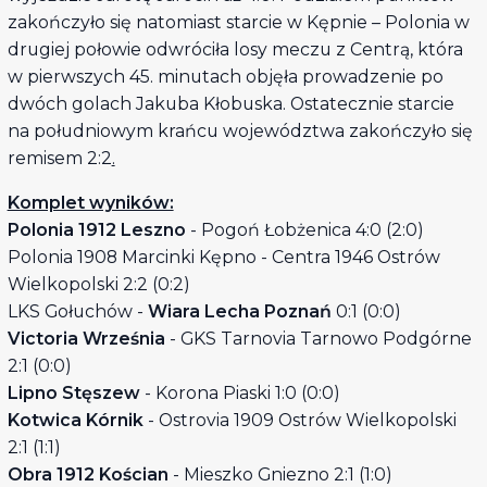
zakończyło się natomiast starcie w Kępnie – Polonia w
drugiej połowie odwróciła losy meczu z Centrą, która
w pierwszych 45. minutach objęła prowadzenie po
dwóch golach Jakuba Kłobuska. Ostatecznie starcie
na południowym krańcu województwa zakończyło się
remisem 2:2
.
Komplet wyników:
Polonia 1912 Leszno
- Pogoń Łobżenica 4:0 (2:0)
Polonia 1908 Marcinki Kępno - Centra 1946 Ostrów
Wielkopolski 2:2 (0:2)
LKS Gołuchów -
Wiara Lecha Poznań
0:1 (0:0)
Victoria Września
- GKS Tarnovia Tarnowo Podgórne
2:1 (0:0)
Lipno Stęszew
- Korona Piaski 1:0 (0:0)
Kotwica Kórnik
- Ostrovia 1909 Ostrów Wielkopolski
2:1 (1:1)
Obra 1912 Kościan
- Mieszko Gniezno 2:1 (1:0)