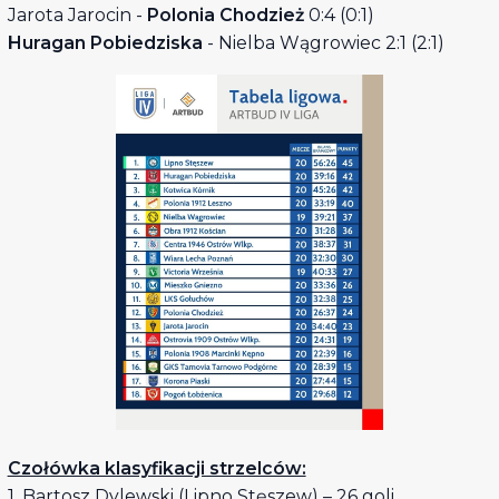
Jarota Jarocin -
Polonia Chodzież
0:4 (0:1)
Huragan Pobiedziska
- Nielba Wągrowiec 2:1 (2:1)
Czołówka klasyfikacji strzelców:
1. Bartosz Dylewski (Lipno Stęszew) – 26 goli